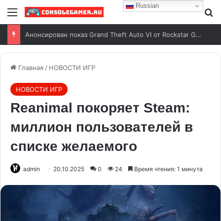
Russian
Анонсирован показ Grand Theft Auto VI от Rockstar Games
Главная
/
НОВОСТИ ИГР
НОВОСТИ ИГР
Reanimal покоряет Steam:
миллион пользователей в
списке желаемого
admin
20.10.2025
0
24
Время чтения: 1 минута