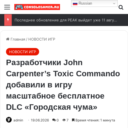
Russian
Последнее обновление для PEAK выйдет уже 11 августа
Главная
/
НОВОСТИ ИГР
НОВОСТИ ИГР
Разработчики John
Carpenter’s Toxic Commando
добавили в игру
масштабное бесплатное
DLC «Городская чума»
admin
19.06.2026
0
7
Время чтения: 1 минута