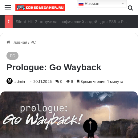
Russian
Анонсирован показ Grand Theft Auto VI от Rockstar Games
Главная
/
PC
PC
Prologue: Go Wayback
admin
20.11.2025
0
9
Время чтения: 1 минута