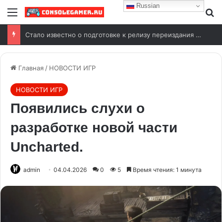
Russian
Стало известно о подготовке к релизу переиздания Wolfenstein (2009)
Главная
/
НОВОСТИ ИГР
НОВОСТИ ИГР
Появились слухи о
разработке новой части
Uncharted.
admin
04.04.2026
0
5
Время чтения: 1 минута