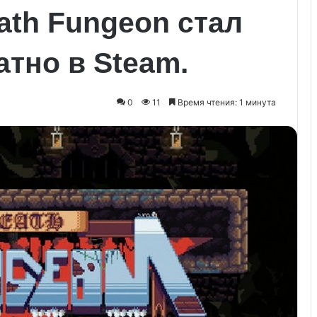
th Fungeon стал
атно в Steam.
0
11
Время чтения: 1 минута