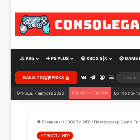
PS5
PS PLUS
XBOX S|X
GAME 
ВАША ПОДДЕРЖКА
Пятница, 7 августа 2026
СВЕЖИЕ НОВОСТИ
Главная
/
НОВОСТИ ИГР
/
Платформер Death Fun
НОВОСТИ ИГР