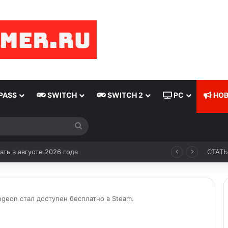
PASS
SWITCH
SWITCH 2
PC
НОВ
Состоялся релиз Lies of P: Complete Edition на консоли Nintendo Switch 2
СТАТ
geon стал доступен бесплатно в Steam.