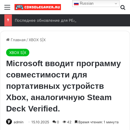
Russian
Последнее обновление для PEAK выйдет уже 11 августа
Главная
/
XBOX S|X
XBOX S|X
Microsoft вводит программу
совместимости для
портативных устройств
Xbox, аналогичную Steam
Deck Verified.
admin
15.10.2025
0
42
Время чтения: 1 минута