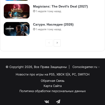
Magicians: The Devil’s Deal (2027)
1 неделя тому назад
Сатурн. Наследие (2026)
1 неделя тому назад
© Copyright 2026, Все Права Защищены |
Consolegamer.ru -
Новости про игры на PS5, XBOX S|X, PC, SWITCH
Обратная Связь
Карта Сайта
Политика обработки персональных данных