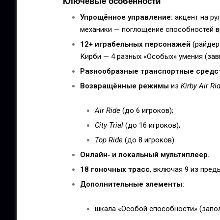
Ключевые особенности
Упрощённое управление:
акцент на ру
механики — поглощение способностей в
12+ играбельных персонажей
(райдер
Кирби — 4 разных «Особых» умения (зав
Разнообразные транспортные средс
Возвращённые режимы
из
Kirby Air Ri
Air Ride
(до 6 игроков);
City Trial
(до 16 игроков);
Top Ride
(до 8 игроков).
Онлайн‑ и локальный мультиплеер.
18 гоночных трасс
, включая 9 из пре
Дополнительные элементы:
шкала «Особой способности» (запол