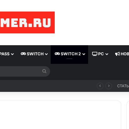
PASS
SWITCH
SWITCH 2
PC
НОВ
Fireteam Elite 2 выйдет на Switch 2
СТАТ