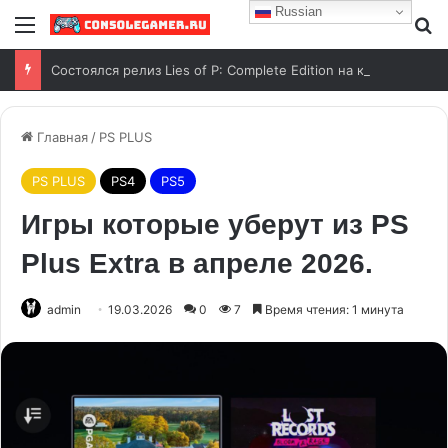
Russian
Состоялся релиз Lies of P: Complete Edition на консоли Nintendo Switch 2
Главная
/
PS PLUS
PS PLUS
PS4
PS5
Игры которые уберут из PS
Plus Extra в апреле 2026.
admin
19.03.2026
0
7
Время чтения: 1 минута