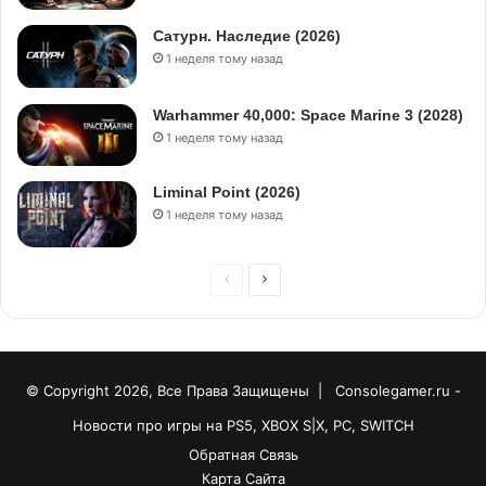
Сатурн. Наследие (2026)
1 неделя тому назад
Warhammer 40,000: Space Marine 3 (2028)
1 неделя тому назад
Liminal Point (2026)
1 неделя тому назад
© Copyright 2026, Все Права Защищены |
Consolegamer.ru -
Новости про игры на PS5, XBOX S|X, PC, SWITCH
Обратная Связь
Карта Сайта