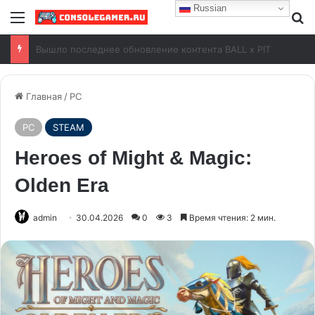
Russian
Free Play Days на Xbox с 6 по 9 августа 2026 года
Главная
/
PC
PC
STEAM
Heroes of Might & Magic:
Olden Era
admin
30.04.2026
0
3
Время чтения: 2 мин.