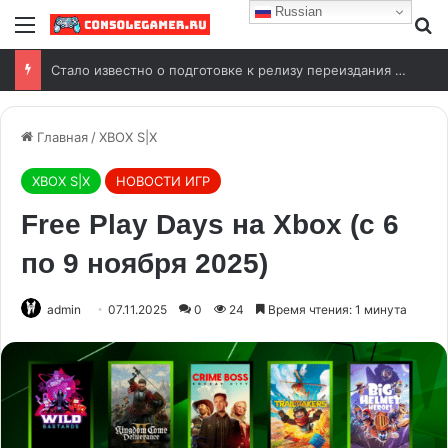
Russian
Стало известно о подготовке к релизу переиздания Wolfenstein (2009)
Главная
/
XBOX S|X
XBOX S|X
НОВОСТИ ИГР
Free Play Days на Xbox (с 6
по 9 ноября 2025)
admin
07.11.2025
0
24
Время чтения: 1 минута