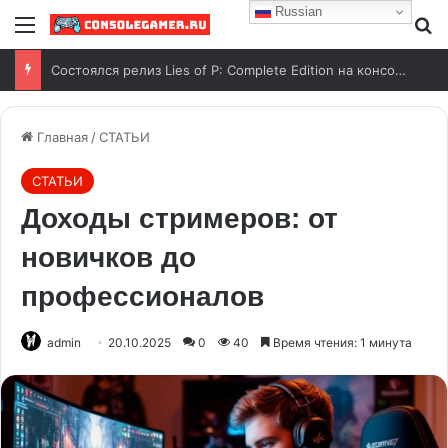
Russian
Состоялся релиз Lies of P: Complete Edition на консоли Nintendo Switch 2
Главная
/
СТАТЬИ
СТАТЬИ
Доходы стримеров: от
новичков до
профессионалов
admin
20.10.2025
0
40
Время чтения: 1 минута