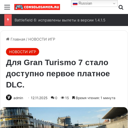
Russian
Battlefield 6: исправлены вылеты в версии 1.4.1.5
Главная
/
НОВОСТИ ИГР
НОВОСТИ ИГР
Для Gran Turismo 7 стало
доступно первое платное
DLC.
admin
12.11.2025
0
15
Время чтения: 1 минута