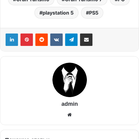
playstation 5
PS5
admin