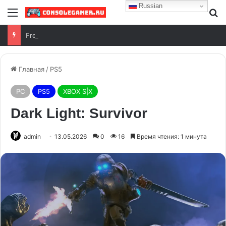
Russian
Free Play Days на Xbox с 6 по 9 августа 2026 года
Главная
/
PS5
PC
PS5
XBOX S|X
Dark Light: Survivor
admin
13.05.2026
0
16
Время чтения: 1 минута