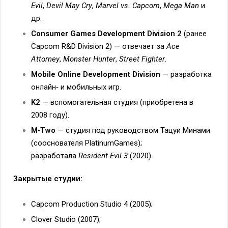
Evil
,
Devil May Cry
,
Marvel vs. Capcom
,
Mega Man
и
др.
Consumer Games Development Division 2
(ранее
Capcom R&D Division 2) — отвечает за
Ace
Attorney
,
Monster Hunter
,
Street Fighter
.
Mobile Online Development Division
— разработка
онлайн‑ и мобильных игр.
K2
— вспомогательная студия (приобретена в
2008 году).
M‑Two
— студия под руководством Тацуи Минами
(сооснователя PlatinumGames);
разработала
Resident Evil 3
(2020).
Закрытые студии:
Capcom Production Studio 4 (2005);
Clover Studio (2007);