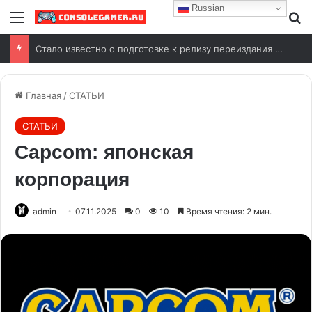
Russian
Стало известно о подготовке к релизу переиздания Wolfenstein (2009)
Главная
/
СТАТЬИ
СТАТЬИ
Capcom: японская
корпорация
admin
07.11.2025
0
10
Время чтения: 2 мин.