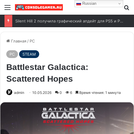
Russian
Анонсирован показ Grand Theft Auto VI от Rockstar Games
Главная
/
PC
PC
STEAM
Battlestar Galactica:
Scattered Hopes
admin
10.05.2026
0
6
Время чтения: 1 минута