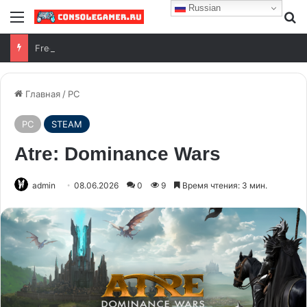
Russian
Free Play Days на Xbox с 6 по 9 августа 2026 года
Главная
/
PC
PC
STEAM
Atre: Dominance Wars
admin
08.06.2026
0
9
Время чтения: 3 мин.