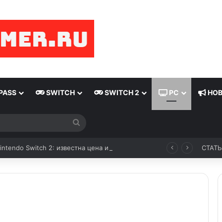
PASS
SWITCH
SWITCH 2
PC
НОВ
Nintendo Switch 2: известна цена и дата выхода
СТАТ