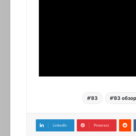
'83
'83 обзо
LinkedIn
Pinterest