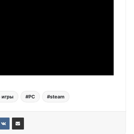
р игры
PC
steam