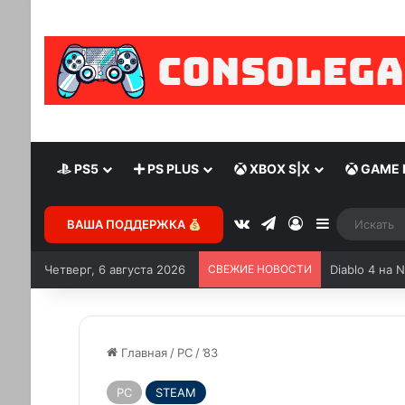
PS5
PS PLUS
XBOX S|X
GAME 
ВАША ПОДДЕРЖКА
Четверг, 6 августа 2026
СВЕЖИЕ НОВОСТИ
Diablo 4 на 
Главная
/
PC
/
’83
PC
STEAM