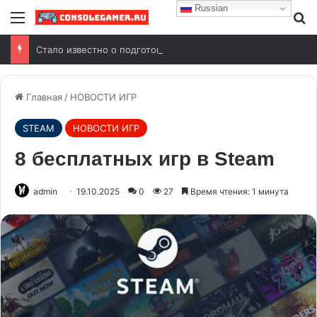
Russian
Стало известно о подготовке к релизу переиздания Wolfenstein (2009)
Главная
/
НОВОСТИ ИГР
STEAM
НОВОСТИ ИГР
8 бесплатных игр в Steam
admin
19.10.2025
0
27
Время чтения: 1 минута