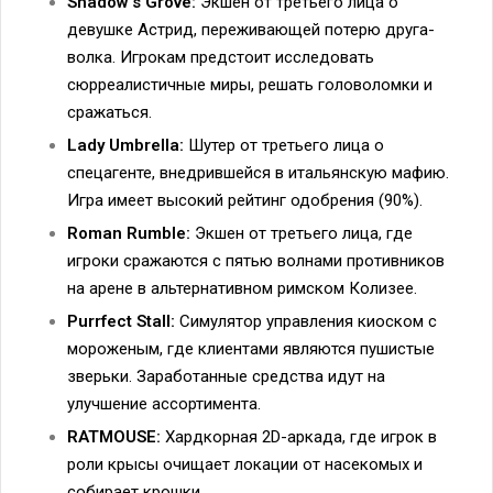
Shadow’s Grove:
Экшен от третьего лица о
девушке Астрид, переживающей потерю друга-
волка. Игрокам предстоит исследовать
сюрреалистичные миры, решать головоломки и
сражаться.
Lady Umbrella:
Шутер от третьего лица о
спецагенте, внедрившейся в итальянскую мафию.
Игра имеет высокий рейтинг одобрения (90%).
Roman Rumble:
Экшен от третьего лица, где
игроки сражаются с пятью волнами противников
на арене в альтернативном римском Колизее.
Purrfect Stall:
Симулятор управления киоском с
мороженым, где клиентами являются пушистые
зверьки. Заработанные средства идут на
улучшение ассортимента.
RATMOUSE:
Хардкорная 2D-аркада, где игрок в
роли крысы очищает локации от насекомых и
собирает крошки.