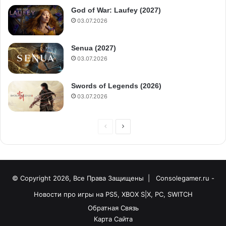
God of War: Laufey (2027)
03.07.2026
Senua (2027)
03.07.2026
Swords of Legends (2026)
03.07.2026
© Copyright 2026, Все Права Защищены |
Consolegamer.ru -
Новости про игры на PS5, XBOX S|X, PC, SWITCH
Обратная Связь
Карта Сайта